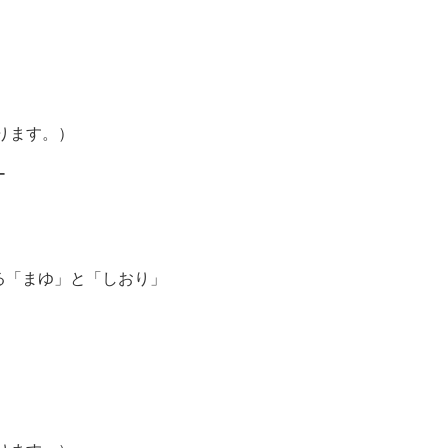
ります。）
ー
る「まゆ」と「しおり」