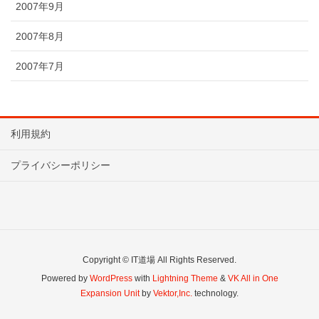
2007年9月
2007年8月
2007年7月
利用規約
プライバシーポリシー
Copyright © IT道場 All Rights Reserved.
Powered by
WordPress
with
Lightning Theme
&
VK All in One
Expansion Unit
by
Vektor,Inc.
technology.