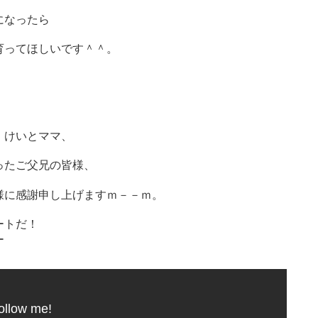
になったら
育ってほしいです＾＾。
、
、けいとママ、
ったご父兄の皆様、
様に感謝申し上げますｍ－－ｍ。
ートだ！
ー
ollow me!