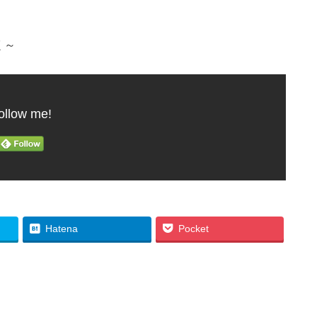
～
ollow me!
Hatena
Pocket