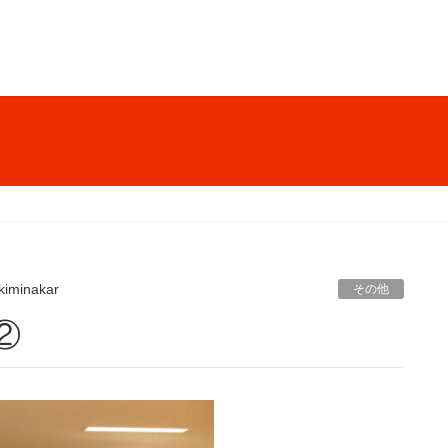
kiminakar
その他
②